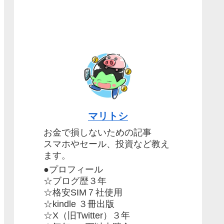
マリトシ
お金で損しないための記事
スマホやセール、投資など教え
ます。
●プロフィール
☆ブログ歴３年
☆格安SIM７社使用
☆kindle ３冊出版
☆X（旧Twitter）３年