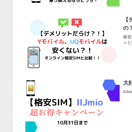
【
の
格安
ンと
大好
II