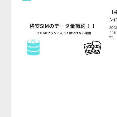
【
ン
20
だま
す。