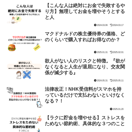
【こんな人は絶対にお金で失敗するや
り方】無理してお金を増やそうとする
と人
2024.03.06
2024.03.17
マクドナルドの株主優待券の価格、ど
のくらいで購入すればお得なのか？
2025.01.31
2025.02.01
欲人がない人のリスクと特徴。『欲が
なくなると人生が退屈になり、交友関
係が減少する』
2024.05.31
2025.05.11
法律改正！NHK受信料がスマホを持
っているだけで支払わないといけなく
なる？！
2025.01.20
【ラクに貯金を増やせる】ストレスを
ためない節約術、具体的な３つのこと